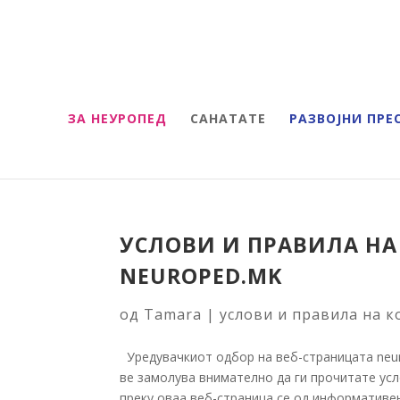
ЗА НЕУРОПЕД
САНАТАТЕ
РАЗВОЈНИ ПРЕ
УСЛОВИ И ПРАВИЛА НА
NEUROPED.MK
од
Tamara
|
услови и правила на 
Уредувачкиот одбор на веб-страницата neuro
ве замолува внимателно да ги прочитате у
преку оваа веб-страница се од информативен 