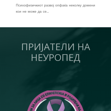
Психофизичкиот развој опфаќа неколку домени
кои не може да се...
ПРИЈАТЕЛИ НА
НЕУРОПЕД