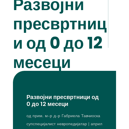
Развојни
пресвртниц
и од 0 до 12
месеци
Развојни пресвртници од
0 до 12 месеци
од
прим. м-р д-р Габриела Тавчиоска
супспецијалист невропедијатар
|
април