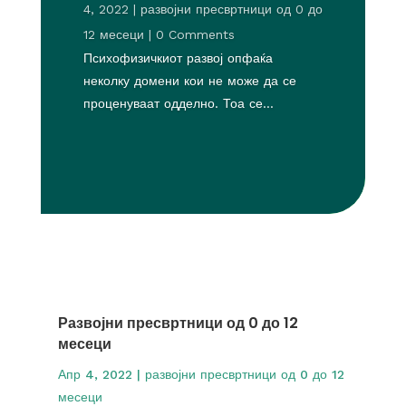
4, 2022
|
развојни пресвртници од 0 до
12 месеци
| 0 Comments
Психофизичкиот развој опфаќа
неколку домени кои не може да се
проценуваат одделно. Тоа се...
Развојни пресвртници од 0 до 12
месеци
Апр 4, 2022
|
развојни пресвртници од 0 до 12
месеци