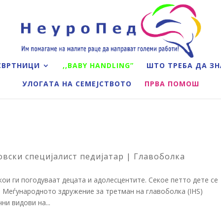
СВРТНИЦИ
,,BABY HANDLING”
ШТО ТРЕБА ДА ЗН
УЛОГАТА НА СЕМЕЈСТВОТО
ПРВА ПОМОШ
овски специјалист педијатар
|
Главоболка
кои ги погодуваат децата и адолесцентите. Секое петто дете се
. Меѓународното здружение за третман на главоболка (IHS)
ни видови на...