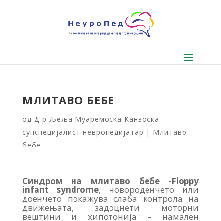
MЛИТАВО БЕБЕ
од
Д-р Љеља Муаремоска Канзоска
супспецијалист невропедијатар
|
Млитаво
бебе
Синдром на млитаво бебе -Floppy
infant syndrome
, новороденчето или
доенчето покажува слаба контрола на
движењата, задоцнети моторни
вештини и хипотонија – намален