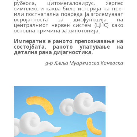
рубеола, цитомегаловирус, херпес
симплекс и каква било историја на пре-
или постнатална повреда ја зголемуваат
веројатноста за дисфункција на
централниот нервен систем (ЦНС) како
основна причина за хипотонија.
Императив е раното препознавање на
состојбата, раното упатување на
детална рана дијагностика.
д-р Љеља Муаремоска Канзоска