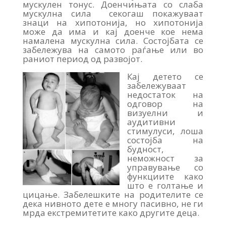
мускулен тонус. Доенчињата со слаба
мускулна сила
секогаш покажуваат
знаци на хипотонија, но хипотонија
може да има и кај доенче кое нема
намалена мускулна сила. Состојбата се
забележува на самото раѓање или во
раниот период од развојот.
Кај детето се
забележуваат
недостаток на
одговор на
визуелни и
аудитивни
стимулуси, лоша
состојба на
будност,
неможност за
управување со
функциите како
што е голтање и
цицање. Забелешките на родителите се
дека нивното дете е многу пасивно, не ги
мрда екстремитетите како другите деца.