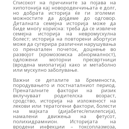
Списокот на причините за појава на
хипотонија кај новороденчињата е долг,
но добрата историја ќе ги зголеми
можностите да дојдеме до одговор.
Деталната семејна историја може да
биде многу корисна: треба да се извлече
семејна историја на невромускулна
болест; историја на повторени абортуси
може да сугерира различни нарушувања
со пренатален почеток, доцнење во
развојот (хромозомска абнормалност),
одложени моторни пресвртници
(вродена миопатија) како и метаболно
или мускулно заболување.
Важни се деталите за бременоста,
породувањето и постнаталниот период.
Пренаталните фактори на ризик
вклучуваат родителска возраст,
сродство, историја на изложеност на
лекови или тератогени фактори, болести
на мајката (дијабетес/епилепсија),
намалени движења на фетусот,
полихидрамнион. Историјата на
вродени инфекции – токсоплазмоза,