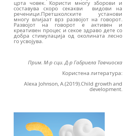
црта човек. Користи многу зборови и
составува скоро секакви видови на
реченици.Претшколските установи
многу влијаат врз развојот на говорот.
Развојот на говорот е активен и
креативен процес и секое здраво дете со
добра стимулација од околината лесно
го усвојува.
Прим. М-р сци. Д-р Габриела Тавчиоска
Користена литература:
Alexa Johnson, A.(2019).Child growth and
development.