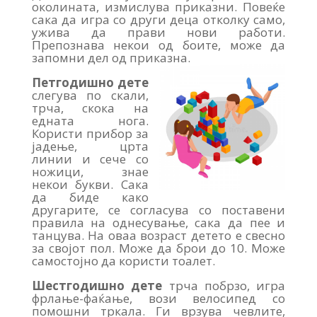
околината, измислува приказни. Повеќе
сака да игра со други деца отколку само,
ужива да прави нови работи.
Препознава некои од боите, може да
запомни дел од приказна.
Петгодишно дете
слегува по скали,
трча, скока на
едната нога.
Користи прибор за
јадење, црта
линии и сече со
ножици, знае
некои букви. Сака
да биде како
другарите, се согласува со поставени
правила на однесување, сака да пее и
танцува. На оваа возраст детето е свесно
за својот пол. Може да брои до 10. Може
самостојно да користи тоалет.
Шестгодишно дете
трча побрзо, игра
фрлање-фаќање, вози велосипед со
помошни тркала. Ги врзува чевлите,