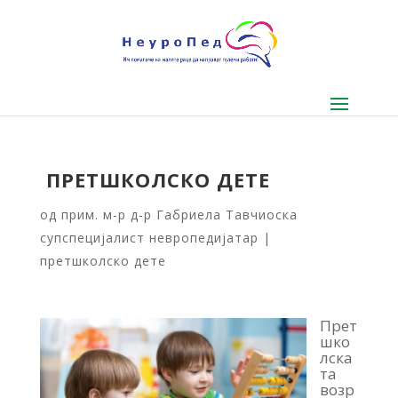
ПРЕТШКОЛСКО ДЕТЕ
од
прим. м-р д-р Габриела Тавчиоска
супспецијалист невропедијатар
|
претшколско дете
Прет
шко
лска
та
возр