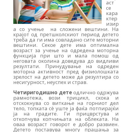
аст
се
кара
ктер
изир
а со учење на сложени вештини. На
крајот од претшколскиот период детето
треба да ги има совладано сите моторни
вештини. Секое дете има оптимална
возраст за учење на одредена моторна
функција при што и мала помош од
неговата околина доведува до видливи
резултати. Принудување на одреден
моторна активност пред физиолошката
зрелост на детето може да резултира со
несигурност, неуспех и страв.
Четиригодишно дете
одлично одржува
рамнотежа, вози трицикл, скока и
отскокнува со виткање на горниот дел
тело, топката сè уште ја фаќа потпирајќи
ја на градите. Ги прицврстува и
откопчува копчињата на облеката. На
оваа возраст говорот е добро развиен.
Детето поставува многу прашања за