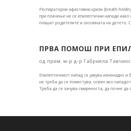
Респираторни афективни кризи (breath-holdin
при плачење не се епилептични напади иако
плашат родителите и околината на детето. Се 
ПРВА ПОМОШ ПРИ ЕПИ
од
прим. м-р д-р Габриела Тавчио
Епилептичниот напад се јавува изненадно и 
не треба да се поместува, освен ако нападот
Треба да се зачува смиреноста, да почне да с