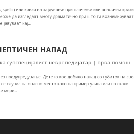
g spells) или кризи на зајдување при плачење или апноични кризи
 може да изгледаат многу драматично при што ги вознемируваат
јавуваат кај...
ЛЕПТИЧЕН НАПАД
ска супспецијалист невропедијатар
|
прва помош
без предупредување. Детето кое добило напад со губиток на све
 се случил на опасно место како на пример улица или на скали.
е мери...
s