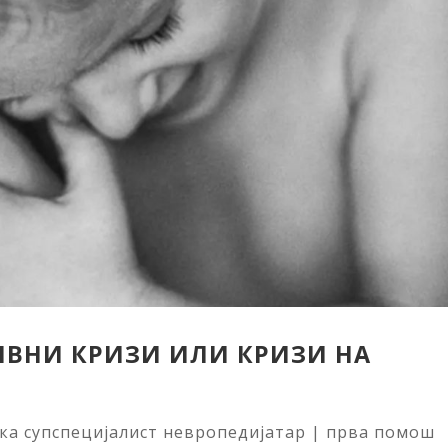
ИВНИ КРИЗИ ИЛИ КРИЗИ НА
ска супспецијалист невропедијатар
|
прва помош